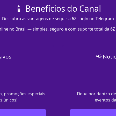
📱 Benefícios do Canal
Descubra as vantagens de seguir a 6Z Login no Telegram
ine no Brasil — simples, seguro e com suporte total da 6Z L
sivos
📢 Notí
m, promoções especiais
Fique por dentro d
s únicos!
eventos da