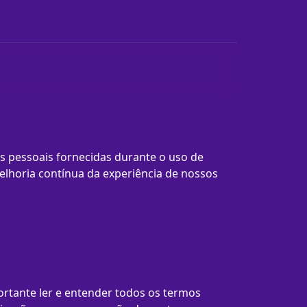
s pessoais fornecidas durante o uso de
elhoria contínua da experiência de nossos
ortante ler e entender todos os termos