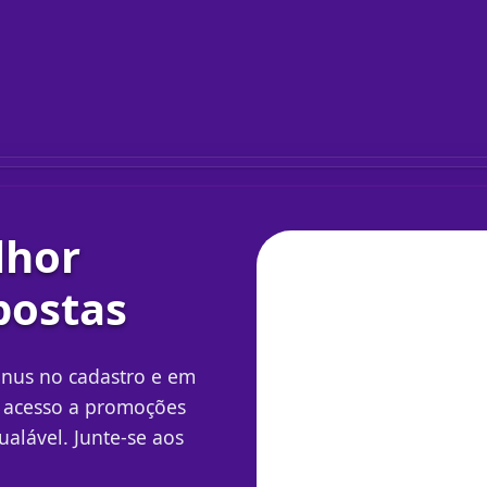
lhor
postas
ônus no cadastro e em
m acesso a promoções
ualável. Junte-se aos