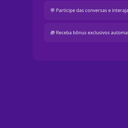
💬 Participe das conversas e interaj
🎁 Receba bônus exclusivos autom