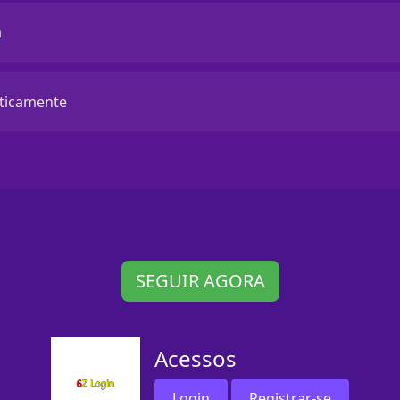
a
aticamente
SEGUIR AGORA
Acessos
Login
Registrar-se