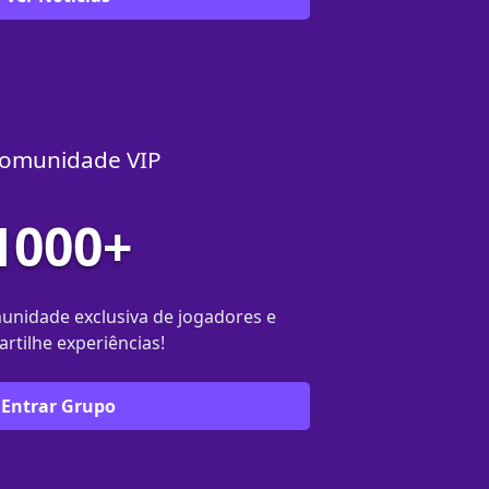
Comunidade VIP
1000+
unidade exclusiva de jogadores e
rtilhe experiências!
Entrar Grupo