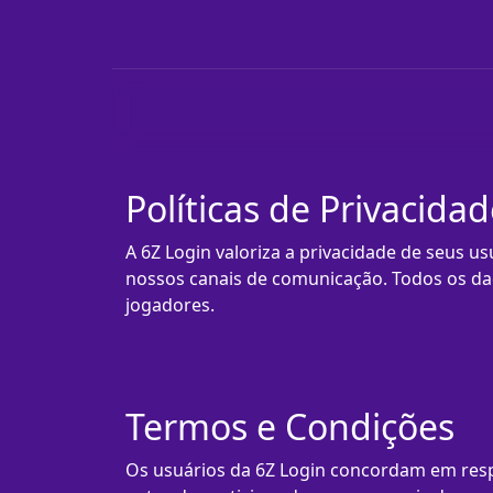
Políticas de Privacida
A 6Z Login valoriza a privacidade de seus 
nossos canais de comunicação. Todos os dad
jogadores.
Termos e Condições
Os usuários da 6Z Login concordam em respe