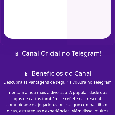
📱 Canal Oficial no Telegram!
📱 Benefícios do Canal
Descubra as vantagens de seguir a 700Bra no Telegram
mentam ainda mais a diversão. A popularidade dos
jogos de cartas também se reflete na crescente
comunidade de jogadores online, que compartilham
dicas, estratégias e experiências. Além disso, muitos