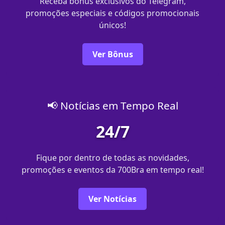
Receba bônus exclusivos do Telegram,
promoções especiais e códigos promocionais
únicos!
Ver Bônus
📢 Notícias em Tempo Real
24/7
Fique por dentro de todas as novidades,
promoções e eventos da 700Bra em tempo real!
Ver Notícias