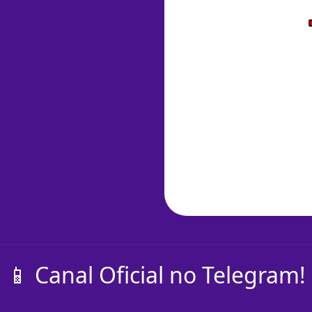
📱 Canal Oficial no Telegram!