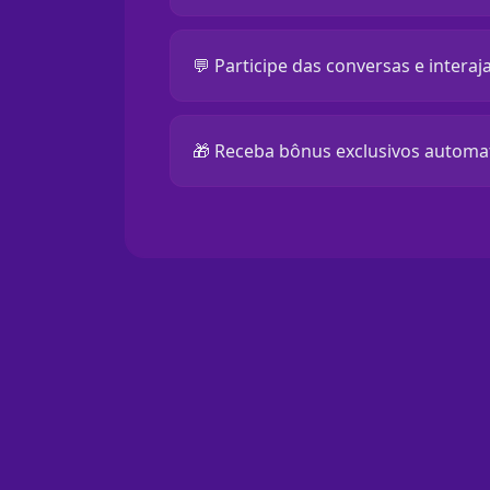
💬 Participe das conversas e interaj
🎁 Receba bônus exclusivos autom