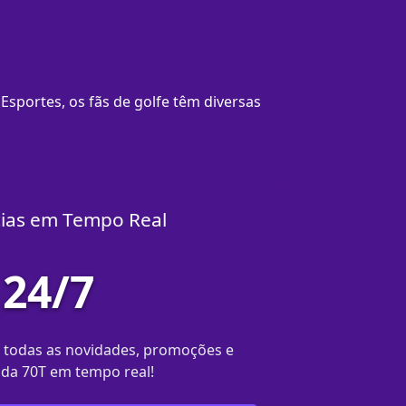
portes, os fãs de golfe têm diversas
cias em Tempo Real
24/7
e todas as novidades, promoções e
 da 70T em tempo real!