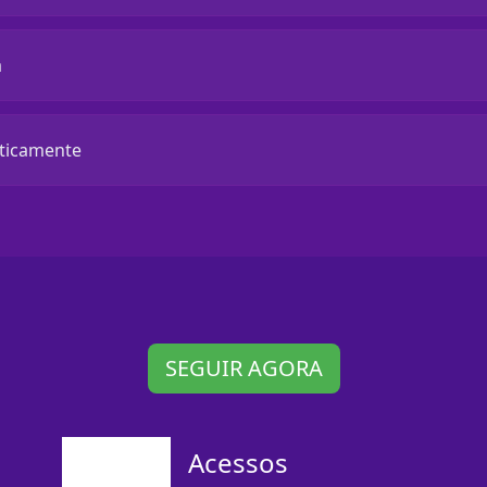
a
aticamente
SEGUIR AGORA
Acessos