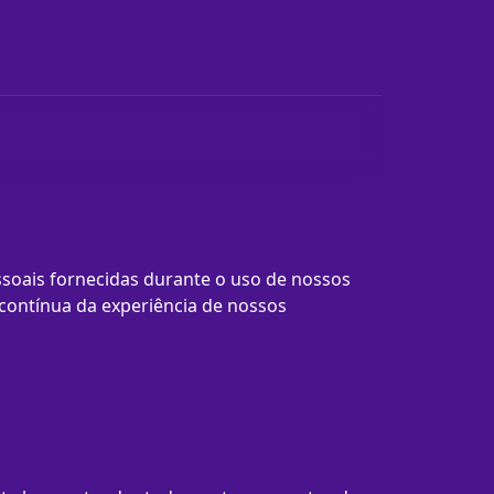
ssoais fornecidas durante o uso de nossos
 contínua da experiência de nossos