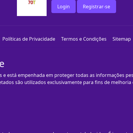
Login
Registrar-se
Políticas de Privacidade
Termos e Condições
Sitemap
de
ios e está empenhada em proteger todas as informações pe
tados são utilizados exclusivamente para fins de melhoria