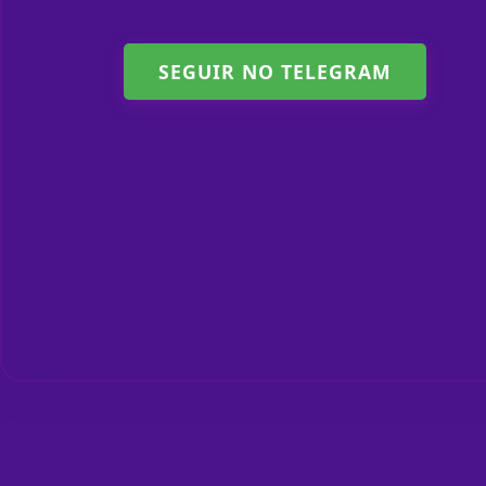
SEGUIR NO TELEGRAM