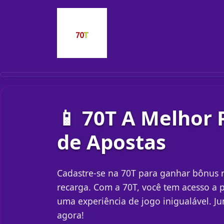
📱 70T A Melhor
de Apostas
Cadastre-se na 70T para ganhar bônus 
recarga. Com a 70T, você tem acesso a 
uma experiência de jogo inigualável. J
agora!