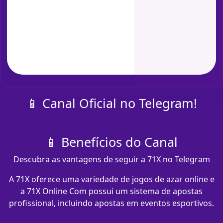
📱 Canal Oficial no Telegram!
📱 Benefícios do Canal
Descubra as vantagens de seguir a 71X no Telegram
A 71X oferece uma variedade de jogos de azar online e
a 71X Online Com possui um sistema de apostas
profissional, incluindo apostas em eventos esportivos.