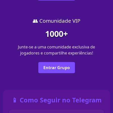
👥 Comunidade VIP
1000+
Junte-se a uma comunidade exclusiva de
jogadores e compartilhe experiências!
Entrar Grupo
📱 Como Seguir no Telegram