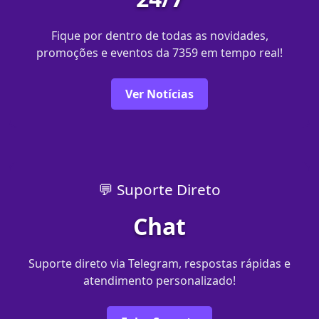
Fique por dentro de todas as novidades,
promoções e eventos da 7359 em tempo real!
Ver Notícias
💬 Suporte Direto
Chat
Suporte direto via Telegram, respostas rápidas e
atendimento personalizado!