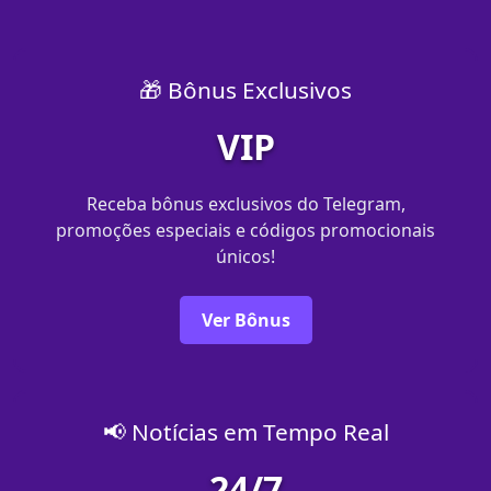
🎁 Bônus Exclusivos
VIP
Receba bônus exclusivos do Telegram,
promoções especiais e códigos promocionais
únicos!
Ver Bônus
📢 Notícias em Tempo Real
24/7