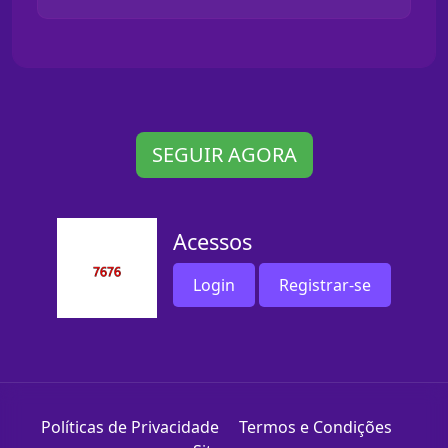
SEGUIR AGORA
Acessos
Login
Registrar-se
Políticas de Privacidade
Termos e Condições