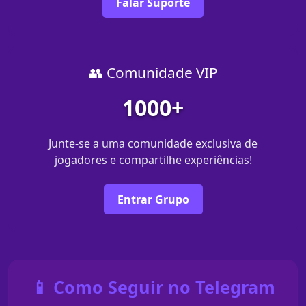
Falar Suporte
👥 Comunidade VIP
1000+
Junte-se a uma comunidade exclusiva de
jogadores e compartilhe experiências!
Entrar Grupo
📱 Como Seguir no Telegram