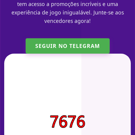
tem acesso a promoções incríveis e uma
experiência de jogo inigualável. Junte-se aos
vencedores agora!
SEGUIR NO TELEGRAM