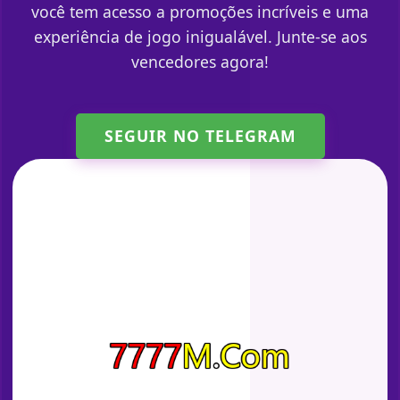
você tem acesso a promoções incríveis e uma
experiência de jogo inigualável. Junte-se aos
vencedores agora!
SEGUIR NO TELEGRAM