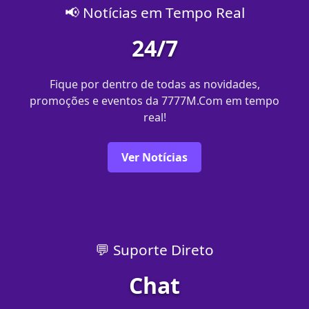
📢 Notícias em Tempo Real
24/7
Fique por dentro de todas as novidades,
promoções e eventos da 7777M.Com em tempo
real!
Ver Notícias
💬 Suporte Direto
Chat