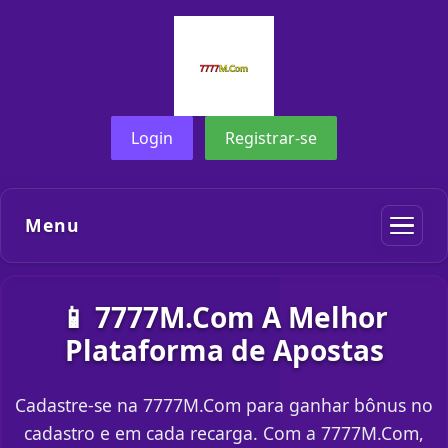
Login
Registrar-se
Menu
📱 7777M.Com A Melhor
Plataforma de Apostas
Cadastre-se na 7777M.Com para ganhar bônus no
cadastro e em cada recarga. Com a 7777M.Com,