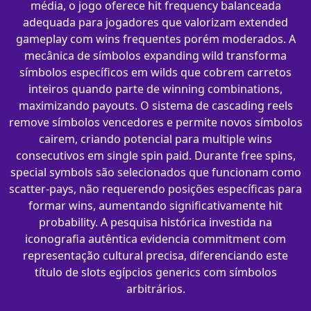
média, o jogo oferece hit frequency balanceada
adequada para jogadores que valorizam extended
gameplay com wins frequentes porém moderados. A
mecânica de símbolos expanding wild transforma
símbolos específicos em wilds que cobrem carretos
inteiros quando parte de winning combinations,
maximizando payouts. O sistema de cascading reels
remove símbolos vencedores e permite novos símbolos
cairem, criando potencial para multiple wins
consecutivos em single spin paid. Durante free spins,
special symbols são selecionados que funcionam como
scatter-pays, não requerendo posições específicas para
formar wins, aumentando significativamente hit
probability. A pesquisa histórica investida na
iconografia autêntica evidencia commitment com
representação cultural precisa, diferenciando este
título de slots egípcios generics com símbolos
arbitrários.