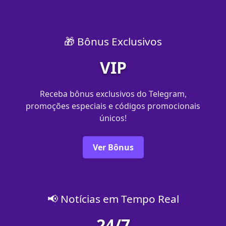
🎁 Bônus Exclusivos
VIP
Receba bônus exclusivos do Telegram,
promoções especiais e códigos promocionais
únicos!
Ver Bônus
📢 Notícias em Tempo Real
24/7