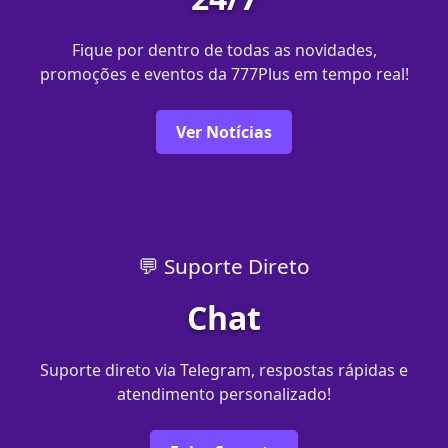
Fique por dentro de todas as novidades,
promoções e eventos da 777Plus em tempo real!
Ver Notícias
💬 Suporte Direto
Chat
Suporte direto via Telegram, respostas rápidas e
atendimento personalizado!