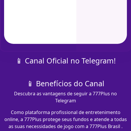
📱 Canal Oficial no Telegram!
📱 Benefícios do Canal
Descubra as vantagens de seguir a 777Plus no
Telegram
Como plataforma profissional de entretenimento
online, a 777Plus protege seus fundos e atende a todas
as suas necessidades de jogo com a 777Plus Brasil .