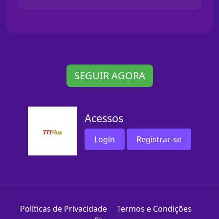
SEGUIR AGORA
Acessos
Login
Registrar-se
Políticas de Privacidade
Termos e Condições