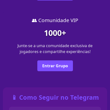
👥 Comunidade VIP
1000+
Junte-se a uma comunidade exclusiva de
jogadores e compartilhe experiências!
Entrar Grupo
📱 Como Seguir no Telegram