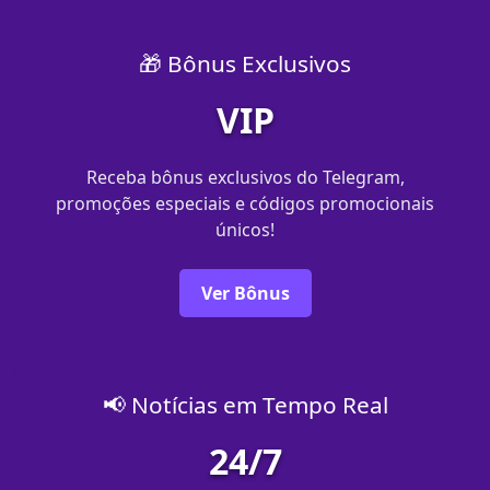
🎁 Bônus Exclusivos
VIP
Receba bônus exclusivos do Telegram,
promoções especiais e códigos promocionais
únicos!
Ver Bônus
📢 Notícias em Tempo Real
24/7