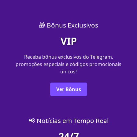
🎁 Bônus Exclusivos
VIP
Receba bônus exclusivos do Telegram,
promoções especiais e códigos promocionais
únicos!
Ver Bônus
📢 Notícias em Tempo Real
24/7