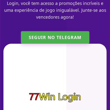
Login, você tem acesso a promoções incríveis e
uma experiência de jogo inigualável. Junte-se aos
vencedores agora!
SEGUIR NO TELEGRAM