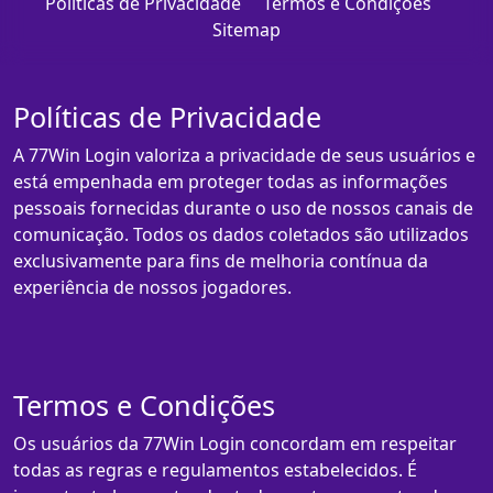
Políticas de Privacidade
Termos e Condições
Sitemap
Políticas de Privacidade
A 77Win Login valoriza a privacidade de seus usuários e
está empenhada em proteger todas as informações
pessoais fornecidas durante o uso de nossos canais de
comunicação. Todos os dados coletados são utilizados
exclusivamente para fins de melhoria contínua da
experiência de nossos jogadores.
Termos e Condições
Os usuários da 77Win Login concordam em respeitar
todas as regras e regulamentos estabelecidos. É