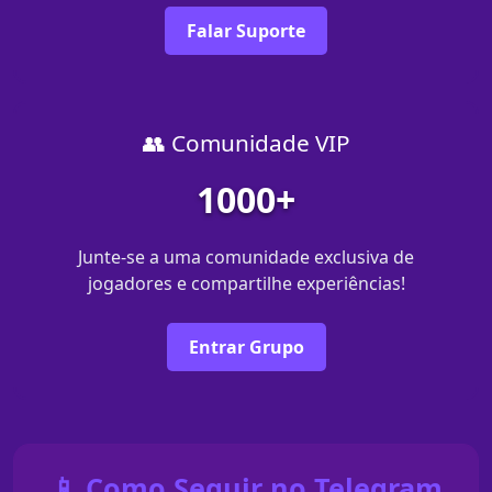
Falar Suporte
👥 Comunidade VIP
1000+
Junte-se a uma comunidade exclusiva de
jogadores e compartilhe experiências!
Entrar Grupo
📱 Como Seguir no Telegram