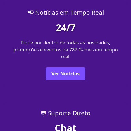
📢 Notícias em Tempo Real
24/7
Fique por dentro de todas as novidades,
promoções e eventos da 787 Games em tempo
real!
Ver Notícias
💬 Suporte Direto
Chat