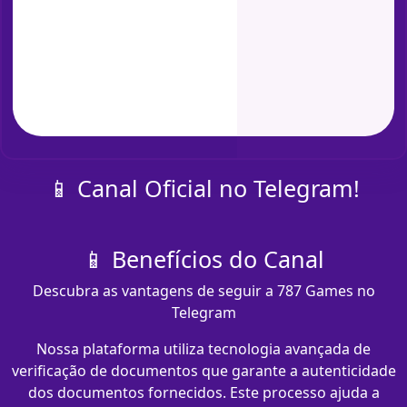
📱 Canal Oficial no Telegram!
📱 Benefícios do Canal
Descubra as vantagens de seguir a 787 Games no
Telegram
Nossa plataforma utiliza tecnologia avançada de
verificação de documentos que garante a autenticidade
dos documentos fornecidos. Este processo ajuda a