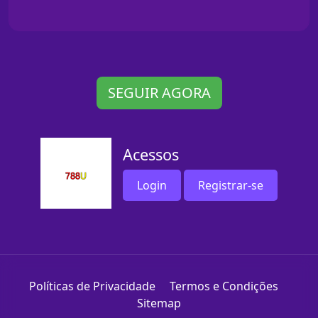
SEGUIR AGORA
Acessos
Login
Registrar-se
Políticas de Privacidade
Termos e Condições
Sitemap