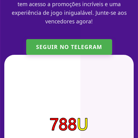
tem acesso a promoções incríveis e uma
experiência de jogo inigualável. Junte-se aos
vencedores agora!
SEGUIR NO TELEGRAM