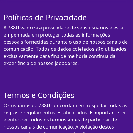
Políticas de Privacidade
A 788U valoriza a privacidade de seus usuários e está
empenhada em proteger todas as informações
pessoais fornecidas durante o uso de nossos canais de
comunicação. Todos os dados coletados são utilizados
exclusivamente para fins de melhoria contínua da
experiência de nossos jogadores.
Termos e Condições
Os usuários da 788U concordam em respeitar todas as
regras e regulamentos estabelecidos. É importante ler
e entender todos os termos antes de participar de
nossos canais de comunicação. A violação destes