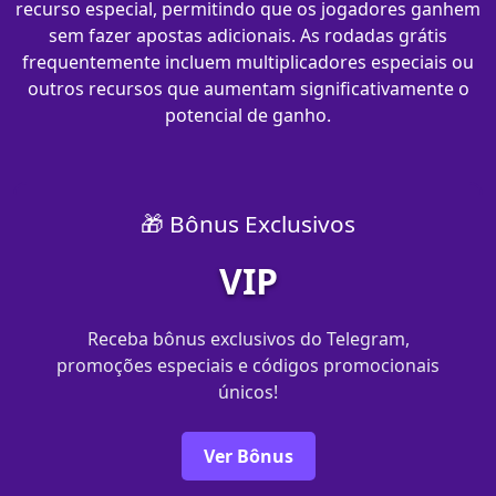
recurso especial, permitindo que os jogadores ganhem
sem fazer apostas adicionais. As rodadas grátis
frequentemente incluem multiplicadores especiais ou
outros recursos que aumentam significativamente o
potencial de ganho.
🎁 Bônus Exclusivos
VIP
Receba bônus exclusivos do Telegram,
promoções especiais e códigos promocionais
únicos!
Ver Bônus