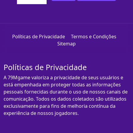
Políticas de Privacidade
Termos e Condições
Sitemap
Políticas de Privacidade
A 79Mgame valoriza a privacidade de seus usuários e
está empenhada em proteger todas as informações
pessoais fornecidas durante o uso de nossos canais de
comunicação. Todos os dados coletados são utilizados
exclusivamente para fins de melhoria contínua da
experiência de nossos jogadores.