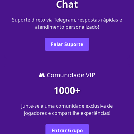
Chat
Suporte direto via Telegram, respostas rápidas e
atendimento personalizado!
Falar Suporte
👥 Comunidade VIP
1000+
Junte-se a uma comunidade exclusiva de
jogadores e compartilhe experiências!
Entrar Grupo