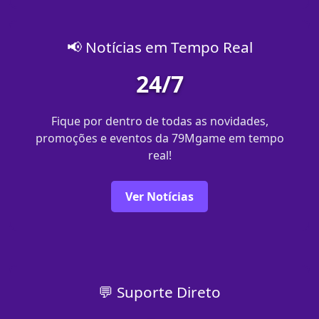
📢 Notícias em Tempo Real
24/7
Fique por dentro de todas as novidades,
promoções e eventos da 79Mgame em tempo
real!
Ver Notícias
💬 Suporte Direto