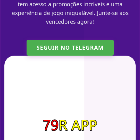
tem acesso a promoções incríveis e uma
experiência de jogo inigualável. Junte-se aos
vencedores agora!
SEGUIR NO TELEGRAM