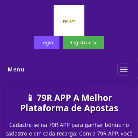
Login
Registrar-se
Menu
📱 79R APP A Melhor
Plataforma de Apostas
Cadastre-se na 79R APP para ganhar bônus no
cadastro e em cada recarga. Com a 79R APP, você