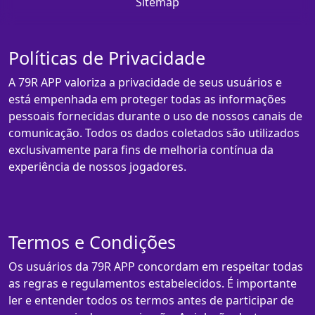
Sitemap
Políticas de Privacidade
A 79R APP valoriza a privacidade de seus usuários e
está empenhada em proteger todas as informações
pessoais fornecidas durante o uso de nossos canais de
comunicação. Todos os dados coletados são utilizados
exclusivamente para fins de melhoria contínua da
experiência de nossos jogadores.
Termos e Condições
Os usuários da 79R APP concordam em respeitar todas
as regras e regulamentos estabelecidos. É importante
ler e entender todos os termos antes de participar de