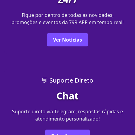
Fique por dentro de todas as novidades,
promoções e eventos da 79R APP em tempo real!
Ver Notícias
💬 Suporte Direto
Chat
Suporte direto via Telegram, respostas rápidas e
atendimento personalizado!