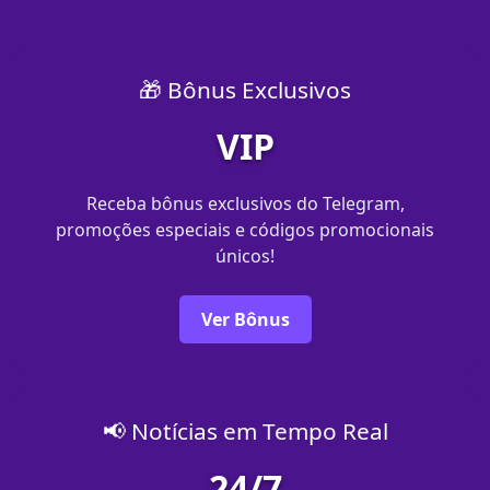
🎁 Bônus Exclusivos
VIP
Receba bônus exclusivos do Telegram,
promoções especiais e códigos promocionais
únicos!
Ver Bônus
📢 Notícias em Tempo Real
24/7