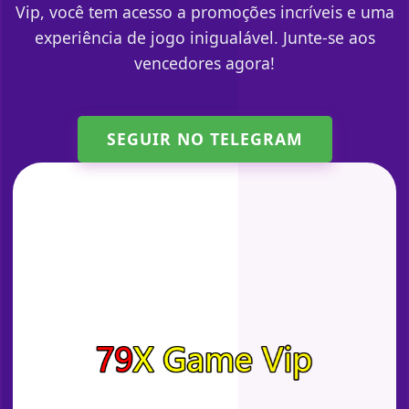
Vip, você tem acesso a promoções incríveis e uma
experiência de jogo inigualável. Junte-se aos
vencedores agora!
SEGUIR NO TELEGRAM