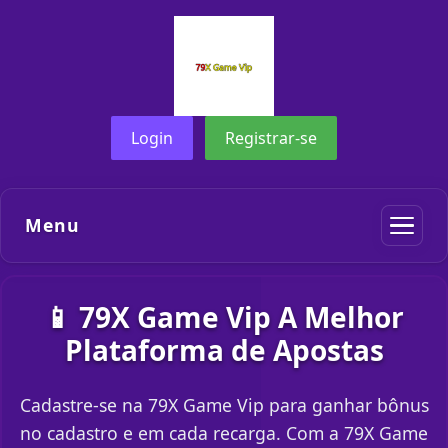
Login
Registrar-se
Menu
📱 79X Game Vip A Melhor
Plataforma de Apostas
Cadastre-se na 79X Game Vip para ganhar bônus
no cadastro e em cada recarga. Com a 79X Game