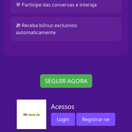
💬 Participe das conversas e interaja
🎁 Receba bônus exclusivos
automaticamente
SEGUIR AGORA
Acessos
Login
Registrar-se