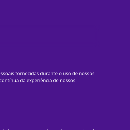
essoais fornecidas durante o uso de nossos
 contínua da experiência de nossos