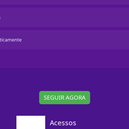
a
aticamente
SEGUIR AGORA
Acessos