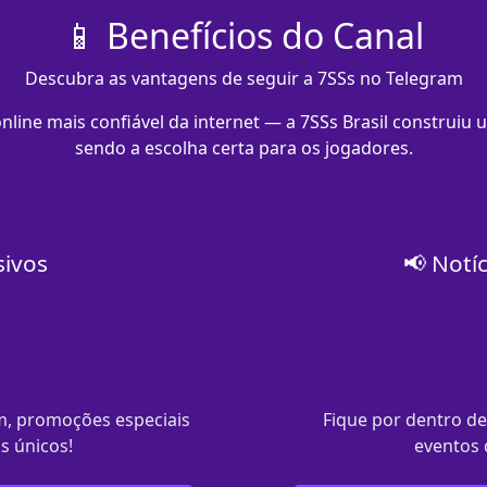
📱 Benefícios do Canal
Descubra as vantagens de seguir a 7SSs no Telegram
nline mais confiável da internet — a 7SSs Brasil construiu
sendo a escolha certa para os jogadores.
sivos
📢 Notí
m, promoções especiais
Fique por dentro d
s únicos!
eventos 