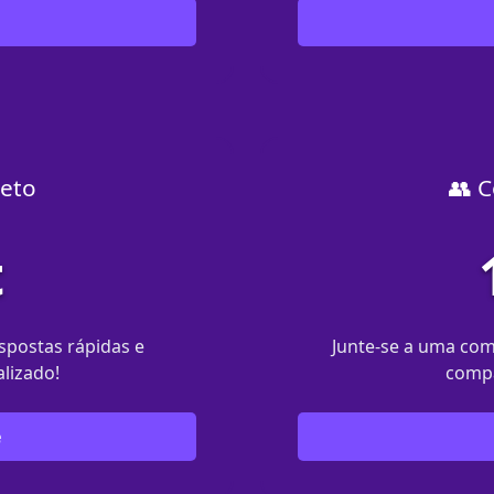
reto
👥 
t
espostas rápidas e
Junte-se a uma com
lizado!
compa
e