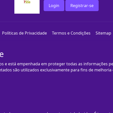
Login
Registrar-se
Políticas de Privacidade
Termos e Condições
Sitemap
de
rios e está empenhada em proteger todas as informações p
tados são utilizados exclusivamente para fins de melhoria