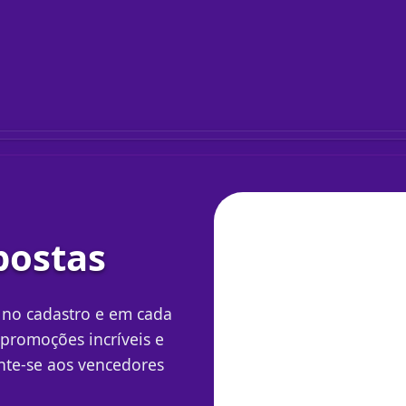
postas
 no cadastro e em cada
 promoções incríveis e
unte-se aos vencedores