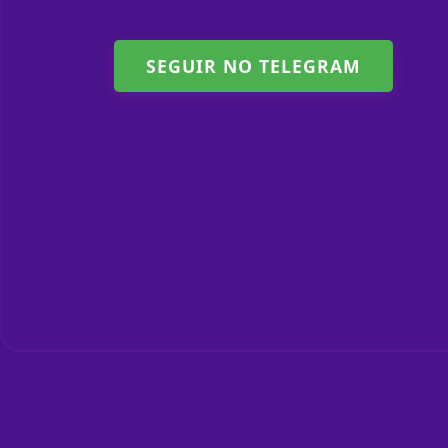
SEGUIR NO TELEGRAM