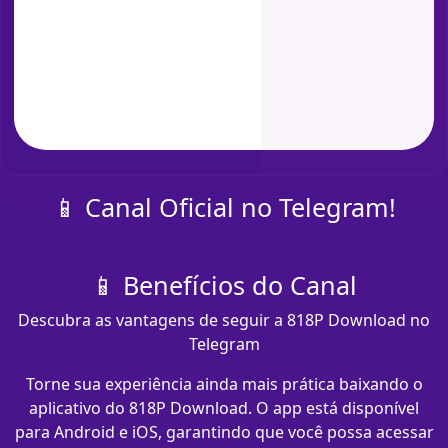
📱 Canal Oficial no Telegram!
📱 Benefícios do Canal
Descubra as vantagens de seguir a 818P Download no
Telegram
Torne sua experiência ainda mais prática baixando o
aplicativo do 818P Download. O app está disponível
para Android e iOS, garantindo que você possa acessar