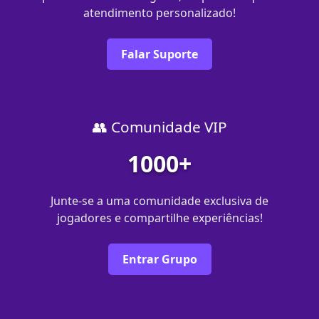
atendimento personalizado!
Falar Suporte
👥 Comunidade VIP
1000+
Junte-se a uma comunidade exclusiva de
jogadores e compartilhe experiências!
Entrar Grupo