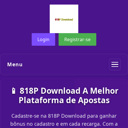
Login
Registrar-se
Menu
📱 818P Download A Melhor
Plataforma de Apostas
Cadastre-se na 818P Download para ganhar
bônus no cadastro e em cada recarga. Com a