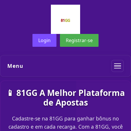
Login
Registrar-se
Menu
📱 81GG A Melhor Plataforma
de Apostas
Cadastre-se na 81GG para ganhar bônus no
cadastro e em cada recarga. Com a 81GG, você