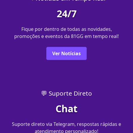
24/7
Fique por dentro de todas as novidades,
promoções e eventos da 81GG em tempo real!
Ver Notícias
💬 Suporte Direto
Chat
Suporte direto via Telegram, respostas rápidas e
atendimento personalizado!