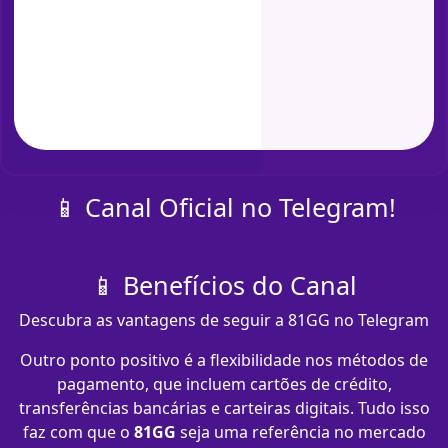
📱 Canal Oficial no Telegram!
📱 Benefícios do Canal
Descubra as vantagens de seguir a 81GG no Telegram
Outro ponto positivo é a flexibilidade nos métodos de
pagamento, que incluem cartões de crédito,
transferências bancárias e carteiras digitais. Tudo isso
faz com que o
81GG
seja uma referência no mercado