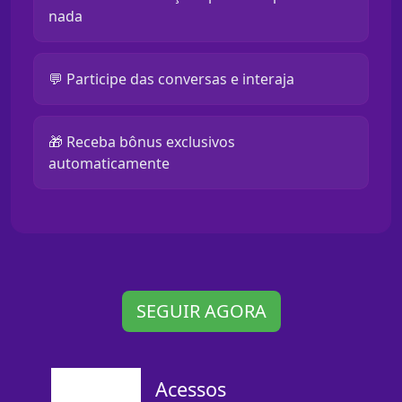
nada
💬 Participe das conversas e interaja
🎁 Receba bônus exclusivos
automaticamente
SEGUIR AGORA
Acessos