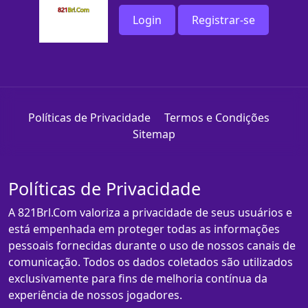
Login
Registrar-se
Políticas de Privacidade
Termos e Condições
Sitemap
Políticas de Privacidade
A 821Brl.Com valoriza a privacidade de seus usuários e
está empenhada em proteger todas as informações
pessoais fornecidas durante o uso de nossos canais de
comunicação. Todos os dados coletados são utilizados
exclusivamente para fins de melhoria contínua da
experiência de nossos jogadores.