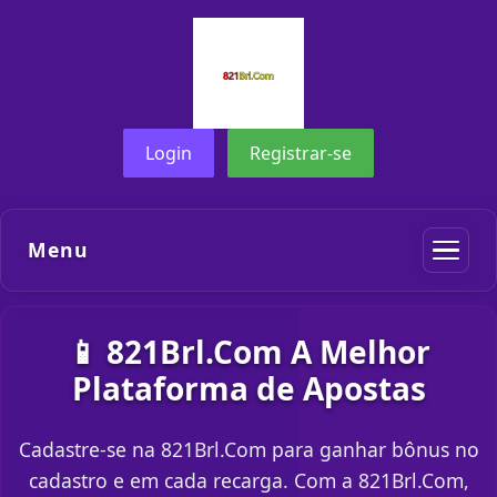
Login
Registrar-se
Menu
📱 821Brl.Com A Melhor
Plataforma de Apostas
Cadastre-se na 821Brl.Com para ganhar bônus no
cadastro e em cada recarga. Com a 821Brl.Com,