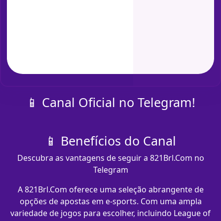
📱 Canal Oficial no Telegram!
📱 Benefícios do Canal
Descubra as vantagens de seguir a 821Brl.Com no
Telegram
A 821Brl.Com oferece uma seleção abrangente de
opções de apostas em e-sports. Com uma ampla
variedade de jogos para escolher, incluindo League of