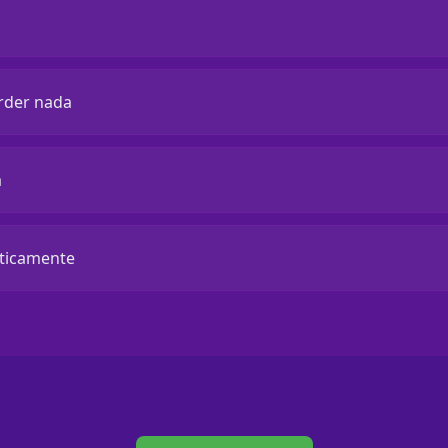
erder nada
a
aticamente