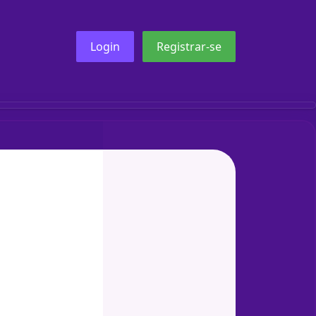
Login
Registrar-se