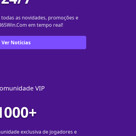
e todas as novidades, promoções e
865Win.Com em tempo real!
Ver Notícias
Comunidade VIP
1000+
unidade exclusiva de jogadores e