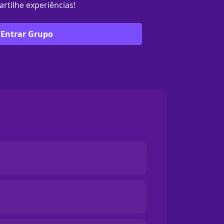
rtilhe experiências!
Entrar Grupo