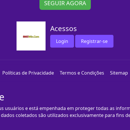
SEGUIR AGORA
Acessos
Login
Registrar-se
Políticas de Privacidade
Termos e Condições
Sitemap
de
eus usuários e está empenhada em proteger todas as infor
dados coletados são utilizados exclusivamente para fins d