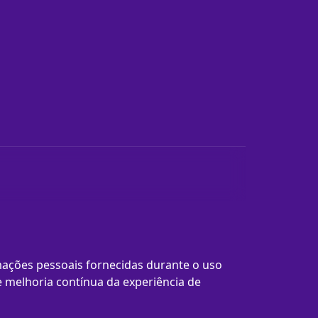
mações pessoais fornecidas durante o uso
e melhoria contínua da experiência de