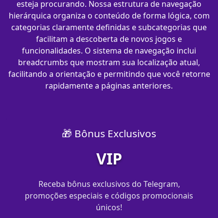
esteja procurando. Nossa estrutura de navegação
hierárquica organiza o conteúdo de forma lógica, com
categorias claramente definidas e subcategorias que
facilitam a descoberta de novos jogos e
funcionalidades. O sistema de navegação inclui
breadcrumbs que mostram sua localização atual,
facilitando a orientação e permitindo que você retorne
rapidamente a páginas anteriores.
🎁 Bônus Exclusivos
VIP
Receba bônus exclusivos do Telegram,
promoções especiais e códigos promocionais
únicos!