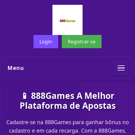
Login
Registrar-se
Menu
📱 888Games A Melhor
Plataforma de Apostas
Cadastre-se na 888Games para ganhar bônus no
cadastro e em cada recarga. Com a 888Games,