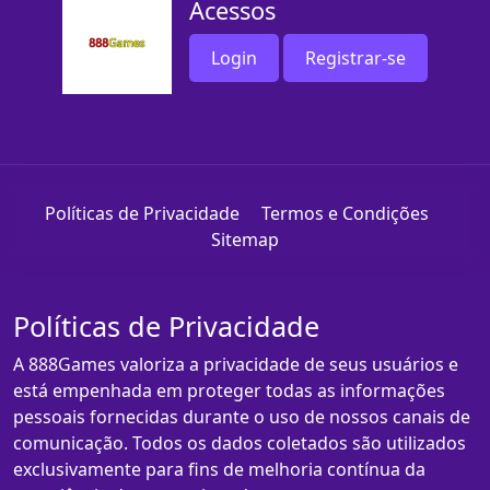
Acessos
Login
Registrar-se
Políticas de Privacidade
Termos e Condições
Sitemap
Políticas de Privacidade
A 888Games valoriza a privacidade de seus usuários e
está empenhada em proteger todas as informações
pessoais fornecidas durante o uso de nossos canais de
comunicação. Todos os dados coletados são utilizados
exclusivamente para fins de melhoria contínua da