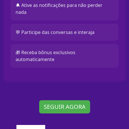
🔔 Ative as notificações para não perder
nada
💬 Participe das conversas e interaja
🎁 Receba bônus exclusivos
automaticamente
SEGUIR AGORA