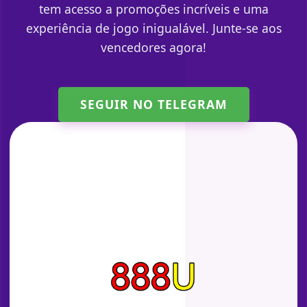
tem acesso a promoções incríveis e uma
experiência de jogo inigualável. Junte-se aos
vencedores agora!
SEGUIR NO TELEGRAM