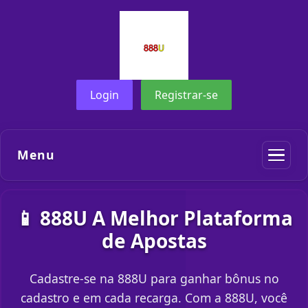
Login
Registrar-se
Menu
📱 888U A Melhor Plataforma
de Apostas
Cadastre-se na 888U para ganhar bônus no
cadastro e em cada recarga. Com a 888U, você