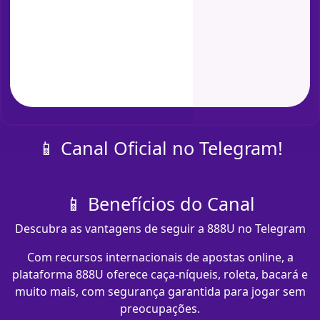
📱 Canal Oficial no Telegram!
📱 Benefícios do Canal
Descubra as vantagens de seguir a 888U no Telegram
Com recursos internacionais de apostas online, a
plataforma 888U oferece caça-níqueis, roleta, bacará e
muito mais, com segurança garantida para jogar sem
preocupações.