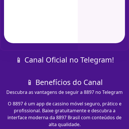
📱 Canal Oficial no Telegram!
📱 Benefícios do Canal
Descubra as vantagens de seguir a 8897 no Telegram
O 8897 é um app de cassino móvel seguro, prático e
profissional. Baixe gratuitamente e descubra a
interface moderna da 8897 Brasil com conteúdos de
alta qualidade.