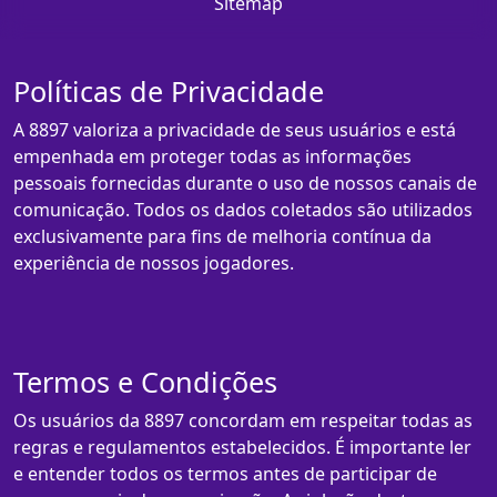
Sitemap
Políticas de Privacidade
A 8897 valoriza a privacidade de seus usuários e está
empenhada em proteger todas as informações
pessoais fornecidas durante o uso de nossos canais de
comunicação. Todos os dados coletados são utilizados
exclusivamente para fins de melhoria contínua da
experiência de nossos jogadores.
Termos e Condições
Os usuários da 8897 concordam em respeitar todas as
regras e regulamentos estabelecidos. É importante ler
e entender todos os termos antes de participar de