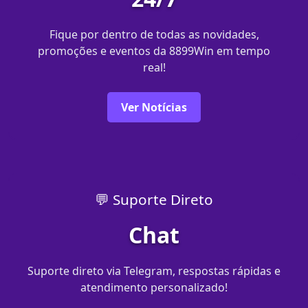
Fique por dentro de todas as novidades,
promoções e eventos da 8899Win em tempo
real!
Ver Notícias
💬 Suporte Direto
Chat
Suporte direto via Telegram, respostas rápidas e
atendimento personalizado!