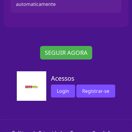
automaticamente
SEGUIR AGORA
Acessos
Login
Registrar-se