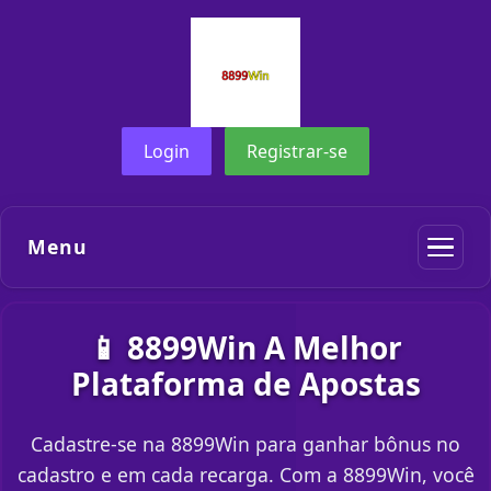
Login
Registrar-se
Menu
📱 8899Win A Melhor
Plataforma de Apostas
Cadastre-se na 8899Win para ganhar bônus no
cadastro e em cada recarga. Com a 8899Win, você