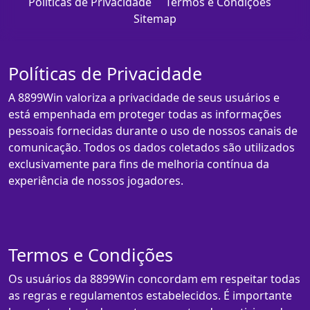
Políticas de Privacidade
Termos e Condições
Sitemap
Políticas de Privacidade
A 8899Win valoriza a privacidade de seus usuários e
está empenhada em proteger todas as informações
pessoais fornecidas durante o uso de nossos canais de
comunicação. Todos os dados coletados são utilizados
exclusivamente para fins de melhoria contínua da
experiência de nossos jogadores.
Termos e Condições
Os usuários da 8899Win concordam em respeitar todas
as regras e regulamentos estabelecidos. É importante