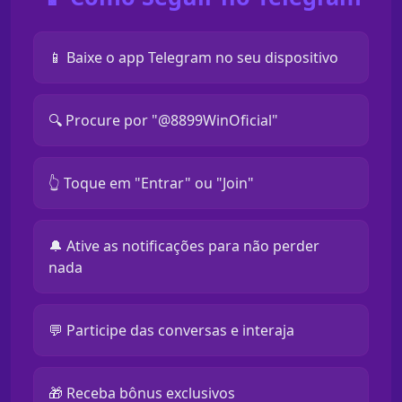
📱 Baixe o app Telegram no seu dispositivo
🔍 Procure por "@8899WinOficial"
👆 Toque em "Entrar" ou "Join"
🔔 Ative as notificações para não perder
nada
💬 Participe das conversas e interaja
🎁 Receba bônus exclusivos