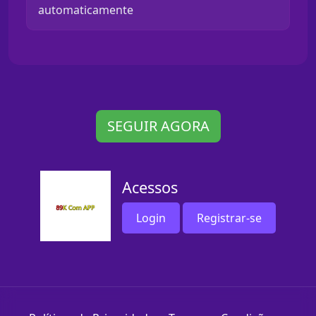
automaticamente
SEGUIR AGORA
Acessos
Login
Registrar-se