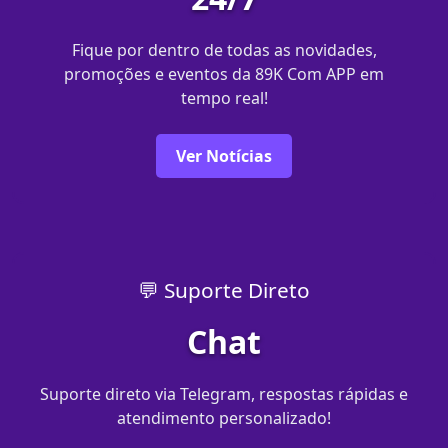
Fique por dentro de todas as novidades,
promoções e eventos da 89K Com APP em
tempo real!
Ver Notícias
💬 Suporte Direto
Chat
Suporte direto via Telegram, respostas rápidas e
atendimento personalizado!