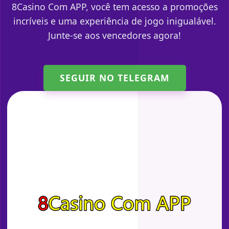
8Casino Com APP, você tem acesso a promoções
incríveis e uma experiência de jogo inigualável.
Junte-se aos vencedores agora!
SEGUIR NO TELEGRAM