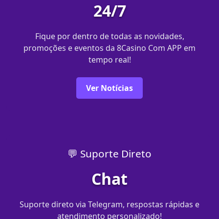
24/7
Fique por dentro de todas as novidades,
promoções e eventos da 8Casino Com APP em
tempo real!
Ver Notícias
💬 Suporte Direto
Chat
Suporte direto via Telegram, respostas rápidas e
atendimento personalizado!