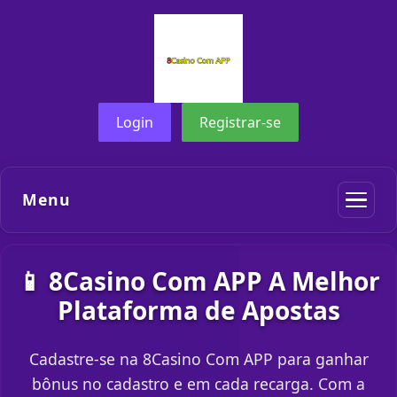
Login
Registrar-se
Menu
📱 8Casino Com APP A Melhor
Plataforma de Apostas
Cadastre-se na 8Casino Com APP para ganhar
bônus no cadastro e em cada recarga. Com a