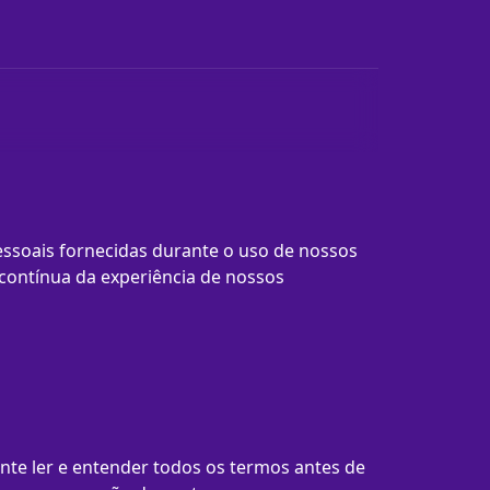
essoais fornecidas durante o uso de nossos
 contínua da experiência de nossos
nte ler e entender todos os termos antes de