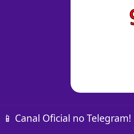
📱 Canal Oficial no Telegram!