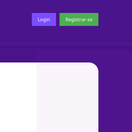
Login
Registrar-se