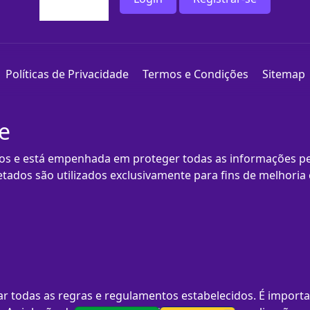
Políticas de Privacidade
Termos e Condições
Sitemap
de
rios e está empenhada em proteger todas as informações p
tados são utilizados exclusivamente para fins de melhoria
 todas as regras e regulamentos estabelecidos. É importa