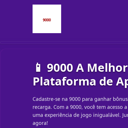
📱 9000 A Melhor
Plataforma de A
Cadastre-se na 9000 para ganhar bônus
recarga. Com a 9000, você tem acesso a
uma experiência de jogo inigualável. J
agora!