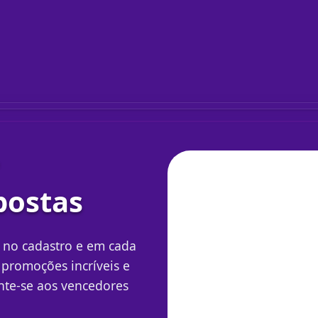
postas
 no cadastro e em cada
 promoções incríveis e
unte-se aos vencedores