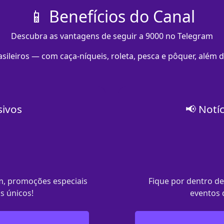
📱 Benefícios do Canal
Descubra as vantagens de seguir a 9000 no Telegram
sileiros — com caça-níqueis, roleta, pesca e pôquer, além
sivos
📢 Notí
m, promoções especiais
Fique por dentro d
s únicos!
eventos 