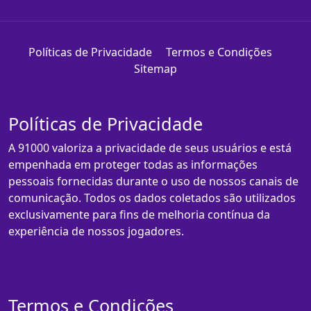
Políticas de Privacidade
Termos e Condições
Sitemap
Políticas de Privacidade
A 91000 valoriza a privacidade de seus usuários e está
empenhada em proteger todas as informações
pessoais fornecidas durante o uso de nossos canais de
comunicação. Todos os dados coletados são utilizados
exclusivamente para fins de melhoria contínua da
experiência de nossos jogadores.
Termos e Condições