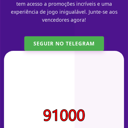
tem acesso a promoções incríveis e uma
experiência de jogo inigualável. Junte-se aos
vencedores agora!
SEGUIR NO TELEGRAM