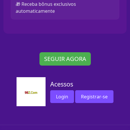
🎁 Receba bônus exclusivos
automaticamente
SEGUIR AGORA
Acessos
Login
Registrar-se