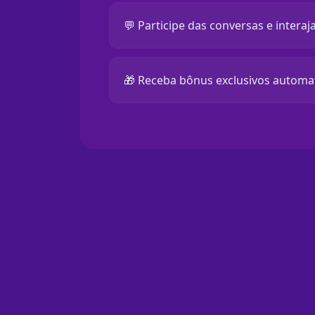
💬 Participe das conversas e interaj
🎁 Receba bônus exclusivos autom