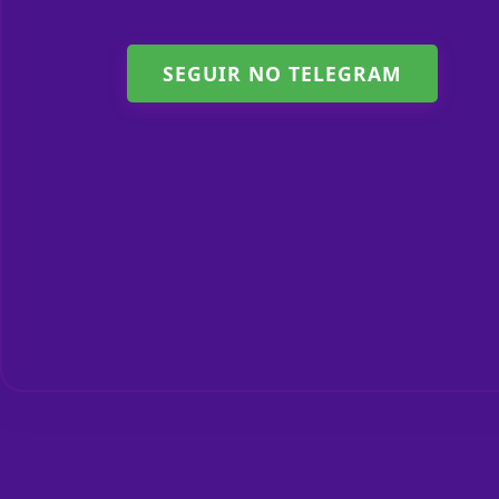
SEGUIR NO TELEGRAM