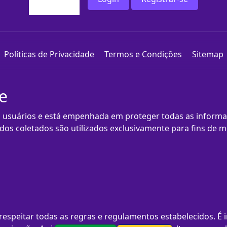
Políticas de Privacidade
Termos e Condições
Sitemap
de
us usuários e está empenhada em proteger todas as informa
os coletados são utilizados exclusivamente para fins de m
speitar todas as regras e regulamentos estabelecidos. É 