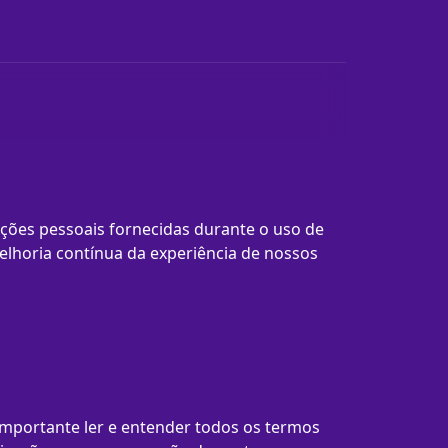
ções pessoais fornecidas durante o uso de
elhoria contínua da experiência de nossos
importante ler e entender todos os termos