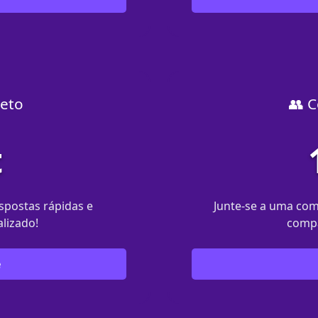
reto
👥 
t
espostas rápidas e
Junte-se a uma com
lizado!
compa
e