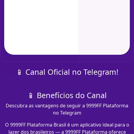
📱 Canal Oficial no Telegram!
📱 Benefícios do Canal
Descubra as vantagens de seguir a 9999FF Plataforma
no Telegram
O 9999FF Plataforma Brasil é um aplicativo ideal para o
lazer dos brasileiros — a 9999FF Plataforma oferece