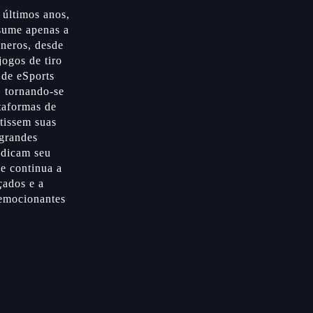
 últimos anos,
esume apenas a
êneros, desde
ogos de tiro
 de eSports
, tornando-se
ataformas de
tissem suas
grandes
ndicam seu
e continua a
çados e a
 emocionantes