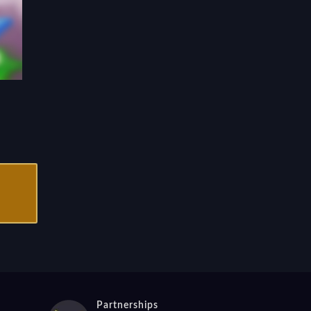
Partnerships