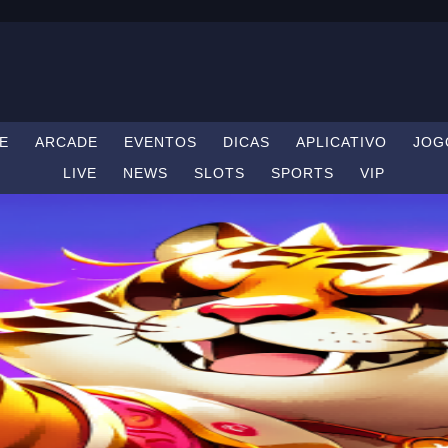
E
ARCADE
EVENTOS
DICAS
APLICATIVO
JOG
LIVE
NEWS
SLOTS
SPORTS
VIP