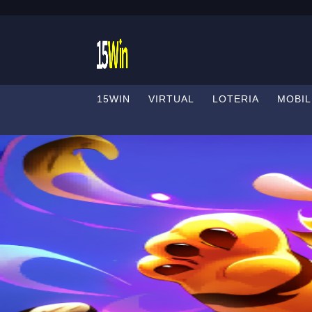
15WIN
VIRTUAL
LOTERIA
MOBIL