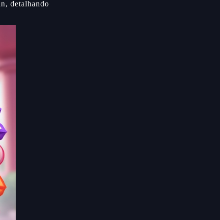
in, detalhando