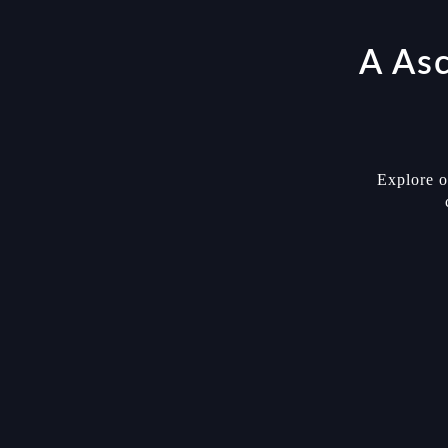
A Asc
Explore o