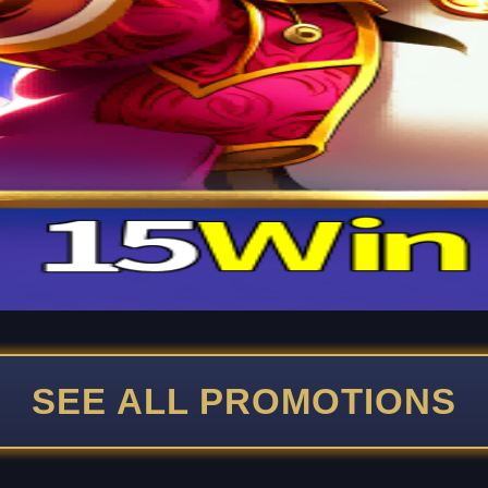
SEE ALL PROMOTIONS